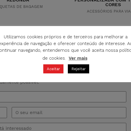
CORES
IQUETAS DE BAGAGEM
ACESSÓRIOS PARA VI
Utilizamos cookies próprios e de terceiros para melhorar a
experiência de navegação e oferecer conteúdo de interesse. A
ontinuar navegando, entendemos que você aceita nossa políti
de cookies.
Ver mais
O DE INFORMAÇÃO
Aceitar
Rejeitar
rgunta sobre este produto. Vamos atender a seu pedido o
idamente possível.
Email
*