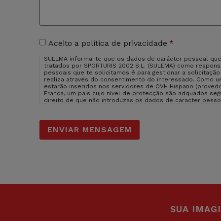
Aceitação
Aceito a politica de privacidade
*
de
SULEMA informa-te que os dados de carácter pessoal que
privacidade
*
tratados por SPORTURIS 2002 S.L. (SULEMA) como responsá
pessoais que te solicitamos é para gestionar a solicitaçã
realiza através do consentimento do interessado. Como us
estarão inseridos nos servidores de OVH Hispano (provedo
França, um pais cujo nível de protecção são adquados se
direito de que não introduzas os dados de caracter pess
consequência que não possamos atender ao teu pedido. Pod
suprimir os dados em sulema@sulema.es assim como o dir
control. Podes consultar a informação adicional e detal
assim como consultar a nossa
politica de privacidade
.
SUA IMAG