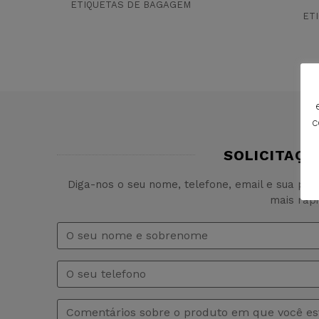
ETIQUETAS DE BAGAGEM
ET
c
SOLICITAÇÃ
Diga-nos o seu nome, telefone, email e sua pe
mais rap
Nome
e
sobrenome
*
Telefono
Comentários
*