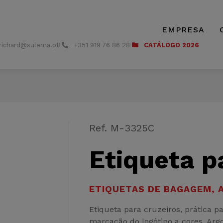
EMPRESA
richard@sulema.pt
+351 919 76 86 28
CATÁLOGO 2026
Ref. M-3325C
Etiqueta p
ETIQUETAS DE BAGAGEM
,
Etiqueta para cruzeiros, prática 
marcação do logótipo a cores. Arg