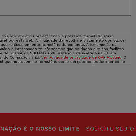
 nos proporciones preenchendo o presente formulário serão
vel por esta web. A finalidade da recolha e tratamento dos dados
o que realizas em este formulário de contacto. A legitimação se
uário e interessado te informamos que os dados que nos facilitas
r de hosting de SULEMA). OVH Hispano está inserido na EU, em
gundo Comissão da EU.
Ver politica de privacidade de OVH Hispano
. O
oal que aparecem no formulário como obrigatórios poderá ter como
eras exercer os teus direitos de acesso, rectificação, limitação e
eito a apresentar uma reclamação diante uma autoridade de
hada sobre Proteção de Dados na nossa página web: sulemagroup.com
INAÇÃO É O NOSSO LIMITE
SOLICITE SEU 