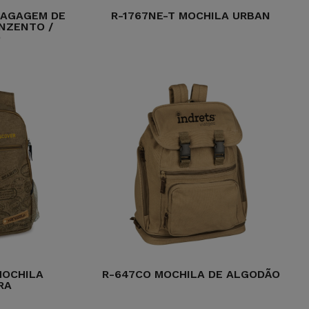
BAGAGEM DE
R-1767NE-T MOCHILA URBAN
INZENTO /
O
MOCHILA
R-647CO MOCHILA DE ALGODÃO
RA