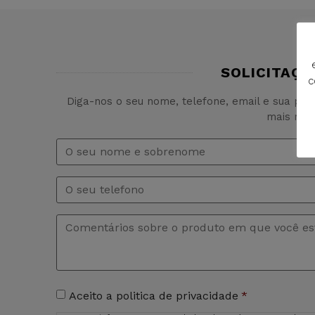
SOLICITAÇÃ
c
Diga-nos o seu nome, telefone, email e sua pe
mais rap
Nome
e
sobrenome
*
Telefono
Comentários
*
Aceitação
Aceito a politica de privacidade
*
de