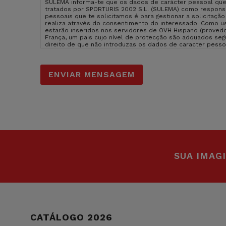
SULEMA informa-te que os dados de carácter pessoal que
privacidade
*
tratados por SPORTURIS 2002 S.L. (SULEMA) como responsá
pessoais que te solicitamos é para gestionar a solicitaçã
realiza através do consentimento do interessado. Como us
estarão inseridos nos servidores de OVH Hispano (provedo
França, um pais cujo nível de protecção são adquados se
direito de que não introduzas os dados de caracter pess
consequência que não possamos atender ao teu pedido. Pod
suprimir os dados em sulema@sulema.es assim como o dir
control. Podes consultar a informação adicional e detal
assim como consultar a nossa
politica de privacidade
.
SUA IMAG
CATÁLOGO 2026