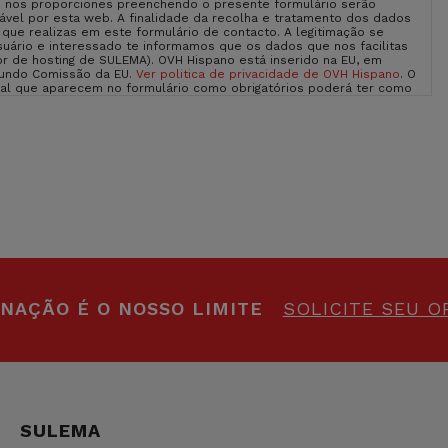
 nos proporciones preenchendo o presente formulário serão
vel por esta web. A finalidade da recolha e tratamento dos dados
o que realizas em este formulário de contacto. A legitimação se
uário e interessado te informamos que os dados que nos facilitas
r de hosting de SULEMA). OVH Hispano está inserido na EU, em
gundo Comissão da EU.
Ver politica de privacidade de OVH Hispano
. O
oal que aparecem no formulário como obrigatórios poderá ter como
eras exercer os teus direitos de acesso, rectificação, limitação e
eito a apresentar uma reclamação diante uma autoridade de
hada sobre Proteção de Dados na nossa página web: sulemagroup.com
INAÇÃO É O NOSSO LIMITE
SOLICITE SEU 
SULEMA