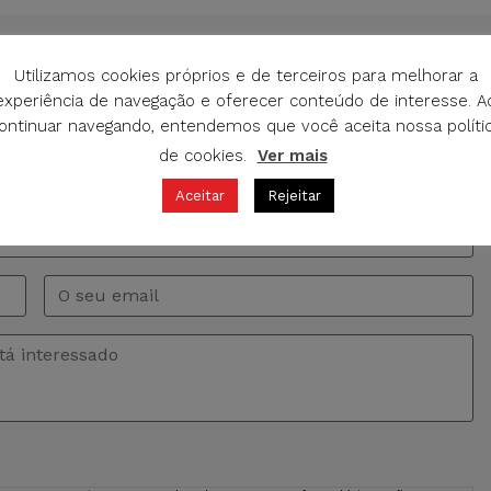
Utilizamos cookies próprios e de terceiros para melhorar a
experiência de navegação e oferecer conteúdo de interesse. A
O DE INFORMAÇÃO
ontinuar navegando, entendemos que você aceita nossa políti
de cookies.
Ver mais
rgunta sobre este produto. Vamos atender a seu pedido o
idamente possível.
Aceitar
Rejeitar
Email
*