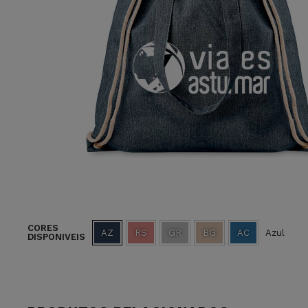
CORES
AZ
RS
GR
BG
AC
Azul
DISPONIVEIS