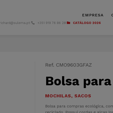
EMPRESA
richard@sulema.pt
+351 919 76 86 28
CATÁLOGO 2026
Ref. CMO9603GF
AZ
Bolsa par
MOCHILAS
,
SACOS
Bolsa para compras ecológica, c
reciclado. Possui cordas e alças 