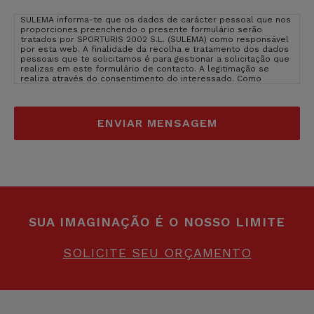
privacidade
*
SULEMA informa-te que os dados de carácter pessoal que nos
proporciones preenchendo o presente formulário serão
tratados por SPORTURIS 2002 S.L. (SULEMA) como responsável
por esta web. A finalidade da recolha e tratamento dos dados
pessoais que te solicitamos é para gestionar a solicitação que
realizas em este formulário de contacto. A legitimação se
realiza através do consentimento do interessado. Como
usuário e interessado te informamos que os dados que nos
facilitas estarão inseridos nos servidores de OVH Hispano
(provedor de hosting de SULEMA). OVH Hispano está inserido na
EU, em França, um pais cujo nível de protecção são adquados
segundo Comissão da EU.
Ver politica de privacidade de OVH
Hispano
. O direito de que não introduzas os dados de caracter
pessoal que aparecem no formulário como obrigatórios poderá
ter como consequência que não possamos atender ao teu
pedido. Poderas exercer os teus direitos de acesso,
rectificação, limitação e suprimir os dados em
sulema@sulema.es assim como o direito a apresentar uma
reclamação diante uma autoridade de control. Podes consultar
a informação adicional e detalhada sobre Proteção de Dados
na nossa página web: sulemagroup.com assim como consultar a
SUA IMAGINAÇÃO É O NOSSO LIMITE
nossa
politica de privacidade
.
SOLICITE SEU ORÇAMENTO