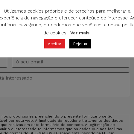
O DE INFORMAÇÃO
Utilizamos cookies próprios e de terceiros para melhorar a
experiência de navegação e oferecer conteúdo de interesse. A
rgunta sobre este produto. Vamos atender a seu pedido o
ontinuar navegando, entendemos que você aceita nossa políti
idamente possível.
de cookies.
Ver mais
Aceitar
Rejeitar
Email
*
 nos proporciones preenchendo o presente formulário serão
vel por esta web. A finalidade da recolha e tratamento dos dados
o que realizas em este formulário de contacto. A legitimação se
uário e interessado te informamos que os dados que nos facilitas
r de hosting de SULEMA). OVH Hispano está inserido na EU, em