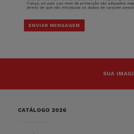
França, um pais cujo nível de protecção são adquados se
direito de que não introduzas os dados de caracter pess
consequência que não possamos atender ao teu pedido. Pod
suprimir os dados em sulema@sulema.es assim como o dir
control. Podes consultar a informação adicional e detal
assim como consultar a nossa
politica de privacidade
.
SUA IMAG
CATÁLOGO 2026