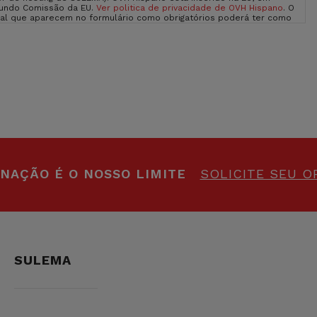
gundo Comissão da EU.
Ver politica de privacidade de OVH Hispano
. O
oal que aparecem no formulário como obrigatórios poderá ter como
eras exercer os teus direitos de acesso, rectificação, limitação e
eito a apresentar uma reclamação diante uma autoridade de
hada sobre Proteção de Dados na nossa página web: sulemagroup.com
INAÇÃO É O NOSSO LIMITE
SOLICITE SEU 
SULEMA