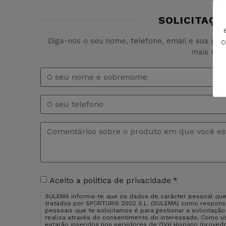
SOLICITAÇÃ
Diga-nos o seu nome, telefone, email e sua pe
c
mais rap
Nome
e
sobrenome
*
Telefono
Comentários
*
Aceitação
Aceito a politica de privacidade
*
de
SULEMA informa-te que os dados de carácter pessoal que
privacidade
*
tratados por SPORTURIS 2002 S.L. (SULEMA) como responsá
pessoais que te solicitamos é para gestionar a solicitaçã
realiza através do consentimento do interessado. Como us
estarão inseridos nos servidores de OVH Hispano (provedo