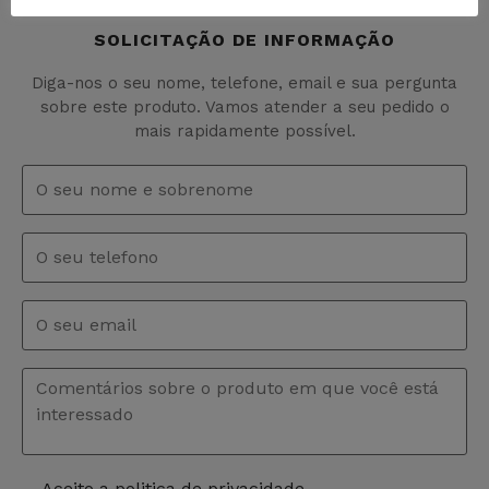
SOLICITAÇÃO DE INFORMAÇÃO
Diga-nos o seu nome, telefone, email e sua pergunta
sobre este produto. Vamos atender a seu pedido o
mais rapidamente possível.
Nome
e
sobrenome
*
Telefono
Email
*
Comentários
*
Aceito a politica de privacidade