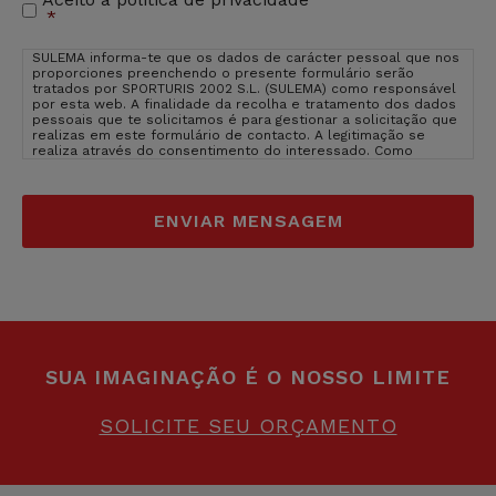
Aceitação
*
de
privacidade
*
SULEMA informa-te que os dados de carácter pessoal que nos
proporciones preenchendo o presente formulário serão
tratados por SPORTURIS 2002 S.L. (SULEMA) como responsável
por esta web. A finalidade da recolha e tratamento dos dados
pessoais que te solicitamos é para gestionar a solicitação que
realizas em este formulário de contacto. A legitimação se
realiza através do consentimento do interessado. Como
usuário e interessado te informamos que os dados que nos
facilitas estarão inseridos nos servidores de OVH Hispano
(provedor de hosting de SULEMA). OVH Hispano está inserido na
EU, em França, um pais cujo nível de protecção são adquados
segundo Comissão da EU.
Ver politica de privacidade de OVH
Hispano
. O direito de que não introduzas os dados de caracter
pessoal que aparecem no formulário como obrigatórios poderá
ter como consequência que não possamos atender ao teu
pedido. Poderas exercer os teus direitos de acesso,
rectificação, limitação e suprimir os dados em
sulema@sulema.es assim como o direito a apresentar uma
reclamação diante uma autoridade de control. Podes consultar
a informação adicional e detalhada sobre Proteção de Dados
na nossa página web: sulemagroup.com assim como consultar a
SUA IMAGINAÇÃO É O NOSSO LIMITE
nossa
politica de privacidade
.
SOLICITE SEU ORÇAMENTO