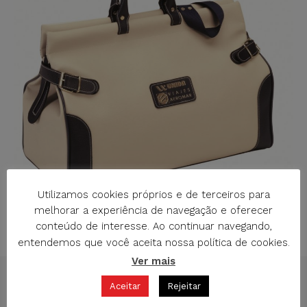
Utilizamos cookies próprios e de terceiros para
melhorar a experiência de navegação e oferecer
conteúdo de interesse. Ao continuar navegando,
V-2239 SACO DE VIAGEM POLIPIEL
entendemos que você aceita nossa política de cookies.
Ver mais
Aceitar
Rejeitar
SOLICITAÇÃO DE INFORMAÇÃO