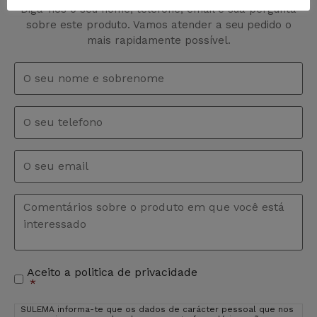
Diga-nos o seu nome, telefone, email e sua pergunta
sobre este produto. Vamos atender a seu pedido o
mais rapidamente possível.
Nome
e
sobrenome
*
Telefono
Email
*
Comentários
*
Aceito a politica de privacidade
Aceitação
*
de
privacidade
*
SULEMA informa-te que os dados de carácter pessoal que nos