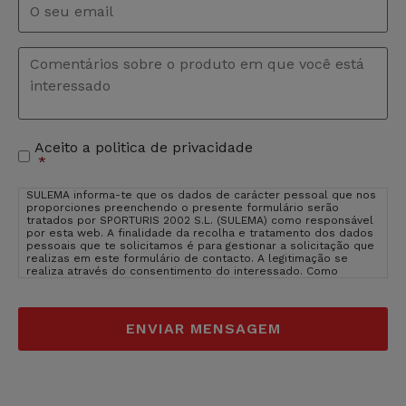
Comentários
*
Aceito a politica de privacidade
Aceitação
*
de
privacidade
*
SULEMA informa-te que os dados de carácter pessoal que nos
proporciones preenchendo o presente formulário serão
tratados por SPORTURIS 2002 S.L. (SULEMA) como responsável
por esta web. A finalidade da recolha e tratamento dos dados
pessoais que te solicitamos é para gestionar a solicitação que
realizas em este formulário de contacto. A legitimação se
realiza através do consentimento do interessado. Como
usuário e interessado te informamos que os dados que nos
facilitas estarão inseridos nos servidores de OVH Hispano
(provedor de hosting de SULEMA). OVH Hispano está inserido na
EU, em França, um pais cujo nível de protecção são adquados
segundo Comissão da EU.
Ver politica de privacidade de OVH
Hispano
. O direito de que não introduzas os dados de caracter
pessoal que aparecem no formulário como obrigatórios poderá
ter como consequência que não possamos atender ao teu
pedido. Poderas exercer os teus direitos de acesso,
rectificação, limitação e suprimir os dados em