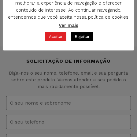
melhorar a experiência de navegação e oferecer
conteúdo de interesse. Ao continuar navegando,
entendemos que você aceita nossa política de cookies.
Ver mais
M-3178 ETIQUETAS DE BAGAGEM
Aceitar
Rejeitar
ETIQUETAS DE BAGAGEM
SOLICITAÇÃO DE INFORMAÇÃO
Diga-nos o seu nome, telefone, email e sua pergunta
sobre este produto. Vamos atender a seu pedido o
mais rapidamente possível.
Nome
e
sobrenome
*
Telefono
Email
*