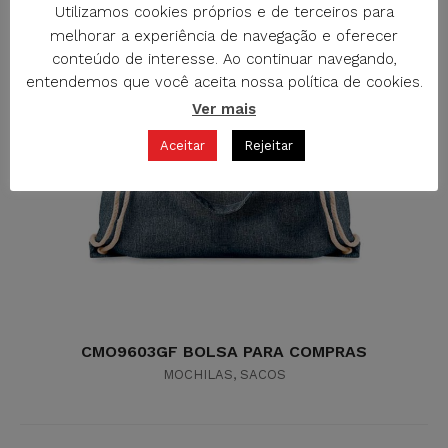
Utilizamos cookies próprios e de terceiros para
melhorar a experiência de navegação e oferecer
conteúdo de interesse. Ao continuar navegando,
entendemos que você aceita nossa política de cookies.
Ver mais
Aceitar
Rejeitar
CMO9603GF BOLSA PARA COMPRAS
MOCHILAS
,
SACOS