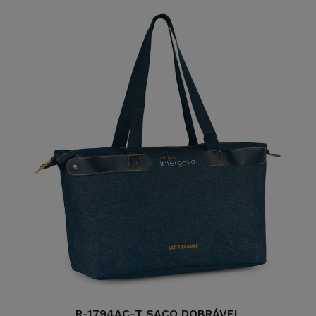
R-1794AC-T SACO DOBRÁVEL