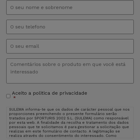
Nome
e
sobrenome
*
Telefono
Email
*
Comentários
*
Aceito a politica de privacidade
Aceitação
*
de
privacidade
*
SULEMA informa-te que os dados de carácter pessoal que nos
proporciones preenchendo o presente formulário serão
tratados por SPORTURIS 2002 S.L. (SULEMA) como responsável
por esta web. A finalidade da recolha e tratamento dos dados
pessoais que te solicitamos é para gestionar a solicitação que
realizas em este formulário de contacto. A legitimação se
realiza através do consentimento do interessado. Como
usuário e interessado te informamos que os dados que nos