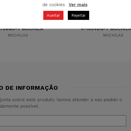
de cookies.
Ver mais
Aceitar
Rejeitar
1736GO-T MOCHILA
R-1634BG-T MOCHIL
MOCHILAS
MOCHILAS
O DE INFORMAÇÃO
rgunta sobre este produto. Vamos atender a seu pedido o
idamente possível.