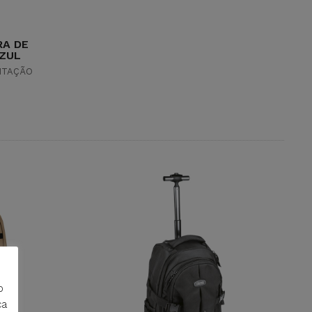
RA DE
ZUL
NTAÇÃO
o
ca