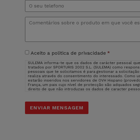
Telefono
Comentários
*
Aceitação
Aceito a politica de privacidade
*
de
SULEMA informa-te que os dados de carácter pessoal que
privacidade
*
tratados por SPORTURIS 2002 S.L. (SULEMA) como responsá
pessoais que te solicitamos é para gestionar a solicitaçã
realiza através do consentimento do interessado. Como us
estarão inseridos nos servidores de OVH Hispano (provedo
França, um pais cujo nível de protecção são adquados se
direito de que não introduzas os dados de caracter pess
consequência que não possamos atender ao teu pedido. Pod
suprimir os dados em sulema@sulema.es assim como o dir
control. Podes consultar a informação adicional e detal
assim como consultar a nossa
politica de privacidade
.