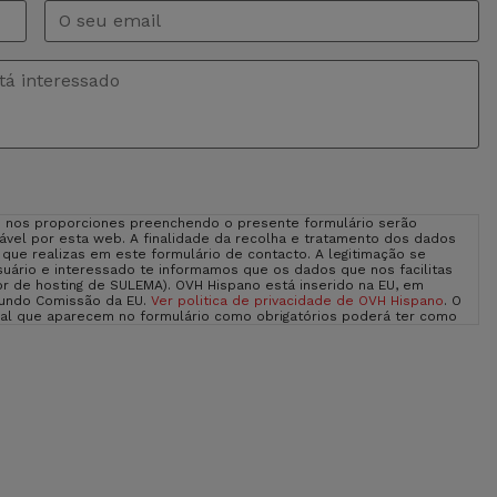
Email
*
 nos proporciones preenchendo o presente formulário serão
vel por esta web. A finalidade da recolha e tratamento dos dados
o que realizas em este formulário de contacto. A legitimação se
uário e interessado te informamos que os dados que nos facilitas
r de hosting de SULEMA). OVH Hispano está inserido na EU, em
gundo Comissão da EU.
Ver politica de privacidade de OVH Hispano
. O
oal que aparecem no formulário como obrigatórios poderá ter como
eras exercer os teus direitos de acesso, rectificação, limitação e
eito a apresentar uma reclamação diante uma autoridade de
hada sobre Proteção de Dados na nossa página web: sulemagroup.com