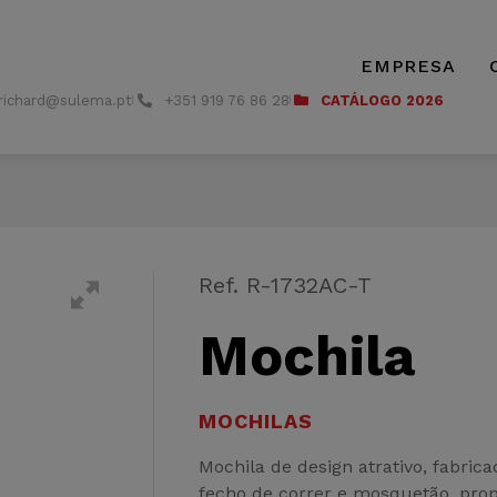
EMPRESA
richard@sulema.pt
+351 919 76 86 28
CATÁLOGO 2026
Ref. R-1732AC-T
Mochila
MOCHILAS
Mochila de design atrativo, fabri
fecho de correr e mosquetão, prop