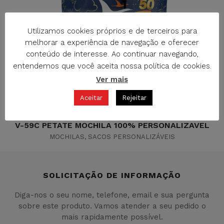
Utilizamos cookies próprios e de terceiros para
melhorar a experiência de navegação e oferecer
conteúdo de interesse. Ao continuar navegando,
entendemos que você aceita nossa política de cookies.
Ver mais
Aceitar
Rejeitar
V-59C PETATE MOCHILA 100% PERSONALIZAVEL
MOCHILAS
,
SACOS PERSONALIZÁVEIS
SOLICITAÇÃO DE INFORMAÇÃO
Diga-nos o seu nome, telefone, email e sua pergunta
sobre este produto. Vamos atender a seu pedido o
mais rapidamente possível.