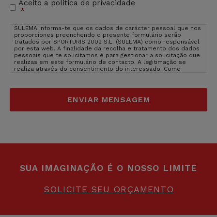
Aceito a politica de privacidade
Aceitação
*
de
privacidade
*
SULEMA informa-te que os dados de carácter pessoal que nos
proporciones preenchendo o presente formulário serão
tratados por SPORTURIS 2002 S.L. (SULEMA) como responsável
por esta web. A finalidade da recolha e tratamento dos dados
pessoais que te solicitamos é para gestionar a solicitação que
realizas em este formulário de contacto. A legitimação se
realiza através do consentimento do interessado. Como
usuário e interessado te informamos que os dados que nos
facilitas estarão inseridos nos servidores de OVH Hispano
(provedor de hosting de SULEMA). OVH Hispano está inserido na
EU, em França, um pais cujo nível de protecção são adquados
segundo Comissão da EU.
Ver politica de privacidade de OVH
Hispano
. O direito de que não introduzas os dados de caracter
pessoal que aparecem no formulário como obrigatórios poderá
ter como consequência que não possamos atender ao teu
pedido. Poderas exercer os teus direitos de acesso,
rectificação, limitação e suprimir os dados em
sulema@sulema.es assim como o direito a apresentar uma
reclamação diante uma autoridade de control. Podes consultar
a informação adicional e detalhada sobre Proteção de Dados
na nossa página web: sulemagroup.com assim como consultar a
SUA IMAGINAÇÃO É O NOSSO LIMITE
nossa
politica de privacidade
.
SOLICITE SEU ORÇAMENTO