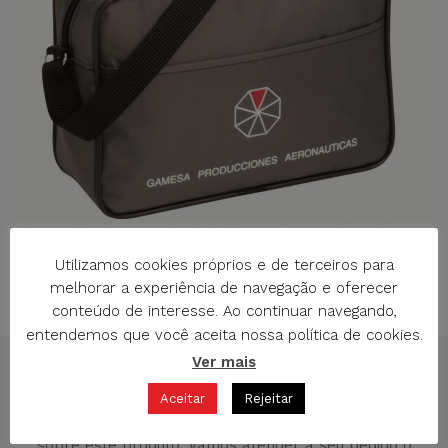
Utilizamos cookies próprios e de terceiros para
melhorar a experiência de navegação e oferecer
M-732A SACO COM BOLSA PLASTÓN
conteúdo de interesse. Ao continuar navegando,
entendemos que você aceita nossa política de cookies.
Ver mais
SOLICITAÇÃO DE INFORMAÇÃO
Aceitar
Rejeitar
Diga-nos o seu nome, telefone, email e sua pergunta
sobre este produto. Vamos atender a seu pedido o