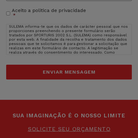
Aceito a politica de privacidade
Aceitação
*
de
privacidade
*
SULEMA informa-te que os dados de carácter pessoal que nos
proporciones preenchendo o presente formulário serão
tratados por SPORTURIS 2002 S.L. (SULEMA) como responsável
por esta web. A finalidade da recolha e tratamento dos dados
pessoais que te solicitamos é para gestionar a solicitação que
realizas em este formulário de contacto. A legitimação se
realiza através do consentimento do interessado. Como
usuário e interessado te informamos que os dados que nos
facilitas estarão inseridos nos servidores de OVH Hispano
(provedor de hosting de SULEMA). OVH Hispano está inserido na
EU, em França, um pais cujo nível de protecção são adquados
segundo Comissão da EU.
Ver politica de privacidade de OVH
Hispano
. O direito de que não introduzas os dados de caracter
pessoal que aparecem no formulário como obrigatórios poderá
ter como consequência que não possamos atender ao teu
pedido. Poderas exercer os teus direitos de acesso,
rectificação, limitação e suprimir os dados em
sulema@sulema.es assim como o direito a apresentar uma
reclamação diante uma autoridade de control. Podes consultar
a informação adicional e detalhada sobre Proteção de Dados
na nossa página web: sulemagroup.com assim como consultar a
SUA IMAGINAÇÃO É O NOSSO LIMITE
nossa
politica de privacidade
.
SOLICITE SEU ORÇAMENTO