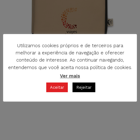
Utilizamos cookies próprios e de terceiros para
melhorar a experiência de navegação e oferecer
conteúdo de interesse. Ao continuar navegando,
entendemos que você aceita nossa política de cookies.
R-1786 PORTA-DOCUMENTOS DISP. BEGE / PRETO
CARTEIRAS DE DOCUMENTAÇÃO
Ver mais
Aceitar
Rejeitar