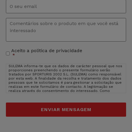
Email
*
Comentários
*
Aceito a politica de privacidade
Aceitação
*
de
privacidade
*
SULEMA informa-te que os dados de carácter pessoal que nos
proporciones preenchendo o presente formulário serão
tratados por SPORTURIS 2002 S.L. (SULEMA) como responsável
por esta web. A finalidade da recolha e tratamento dos dados
pessoais que te solicitamos é para gestionar a solicitação que
realizas em este formulário de contacto. A legitimação se
realiza através do consentimento do interessado. Como
usuário e interessado te informamos que os dados que nos
facilitas estarão inseridos nos servidores de OVH Hispano
(provedor de hosting de SULEMA). OVH Hispano está inserido na
EU, em França, um pais cujo nível de protecção são adquados
segundo Comissão da EU.
Ver politica de privacidade de OVH
Hispano
. O direito de que não introduzas os dados de caracter
pessoal que aparecem no formulário como obrigatórios poderá
ter como consequência que não possamos atender ao teu
pedido. Poderas exercer os teus direitos de acesso,
rectificação, limitação e suprimir os dados em