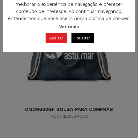
melhorar a experiência de navegação e oferecer
conteúdo de interesse. Ao continuar navegando,
entendemos que você aceita nossa política de cookies.
Ver mais
Aceitar
Rejeitar
CMO9603GF BOLSA PARA COMPRAS
MOCHILAS
,
SACOS