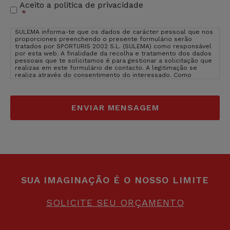
Aceito a politica de privacidade
Aceitação
*
de
privacidade
*
SULEMA informa-te que os dados de carácter pessoal que nos
proporciones preenchendo o presente formulário serão
tratados por SPORTURIS 2002 S.L. (SULEMA) como responsável
por esta web. A finalidade da recolha e tratamento dos dados
pessoais que te solicitamos é para gestionar a solicitação que
realizas em este formulário de contacto. A legitimação se
realiza através do consentimento do interessado. Como
usuário e interessado te informamos que os dados que nos
facilitas estarão inseridos nos servidores de OVH Hispano
(provedor de hosting de SULEMA). OVH Hispano está inserido na
EU, em França, um pais cujo nível de protecção são adquados
segundo Comissão da EU.
Ver politica de privacidade de OVH
Hispano
. O direito de que não introduzas os dados de caracter
pessoal que aparecem no formulário como obrigatórios poderá
ter como consequência que não possamos atender ao teu
pedido. Poderas exercer os teus direitos de acesso,
rectificação, limitação e suprimir os dados em
sulema@sulema.es assim como o direito a apresentar uma
reclamação diante uma autoridade de control. Podes consultar
a informação adicional e detalhada sobre Proteção de Dados
na nossa página web: sulemagroup.com assim como consultar a
SUA IMAGINAÇÃO É O NOSSO LIMITE
nossa
politica de privacidade
.
SOLICITE SEU ORÇAMENTO