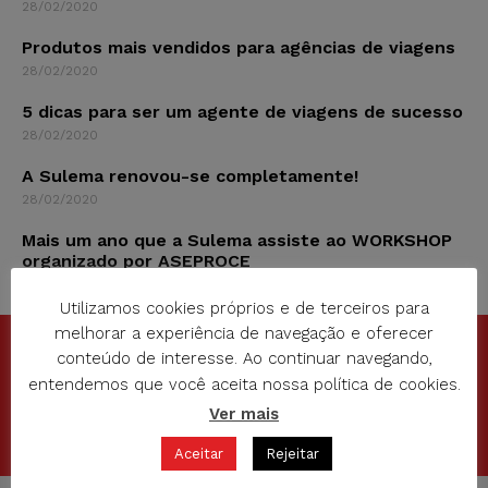
28/02/2020
Produtos mais vendidos para agências de viagens
28/02/2020
5 dicas para ser um agente de viagens de sucesso
28/02/2020
A Sulema renovou-se completamente!
28/02/2020
Mais um ano que a Sulema assiste ao WORKSHOP
organizado por ASEPROCE
16/11/2018
Utilizamos cookies próprios e de terceiros para
melhorar a experiência de navegação e oferecer
conteúdo de interesse. Ao continuar navegando,
SUA IMAGINAÇÃO É O NOSSO LIMITE
entendemos que você aceita nossa política de cookies.
Ver mais
SOLICITE SEU ORÇAMENTO
Aceitar
Rejeitar