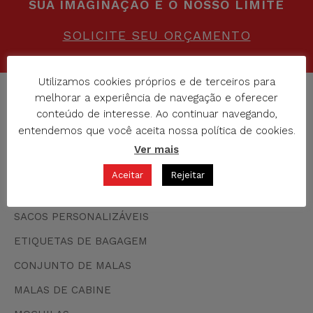
SUA IMAGINAÇÃO É O NOSSO LIMITE
SOLICITE SEU ORÇAMENTO
Utilizamos cookies próprios e de terceiros para
melhorar a experiência de navegação e oferecer
CATÁLOGO 2026
conteúdo de interesse. Ao continuar navegando,
entendemos que você aceita nossa política de cookies.
Ver mais
ACESSÓRIOS PARA VIAGEM
Aceitar
Rejeitar
SACOS
SACOS PERSONALIZÁVEIS
ETIQUETAS DE BAGAGEM
CONJUNTO DE MALAS
MALAS DE CABINE