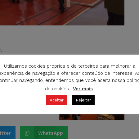
.
do todas las expectativas previstas.
Utilizamos cookies próprios e de terceiros para melhorar a
experiência de navegação e oferecer conteúdo de interesse. A
ontinuar navegando, entendemos que você aceita nossa políti
de cookies.
Ver mais
Aceitar
Rejeitar
itter
WhatsApp