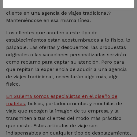
público potencial. ¿Cómo se consigue fidelizar al
cliente en una agencia de viajes tradicional?
Manteniéndose en esa misma línea.
Los clientes que acuden a este tipo de
establecimientos están acostumbrados a lo físico, lo
palpable. Las ofertas y descuentos, las propuestas
originales o las vacaciones personalizadas servirán
como reclamo para captar su atención. Pero para
que repitan la experiencia de acudir a una agencia
de viajes tradicional, necesitarán algo más, algo
físico.
En Sulema somos especialistas en el diseño de
maletas
, bolsos, portadocumentos y mochilas de
viaje que recogen la imagen de tu empresa y la
transmiten a tus clientes del modo más práctico
que existe. Estos artículos de viaje son
indispensables en cualquier tipo de desplazamiento,