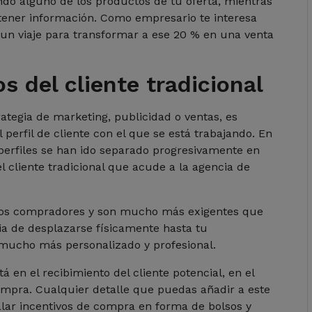
do alguno de los productos de tu oferta, mientras
tener información. Como empresario te interesa
r un viaje para transformar a ese 20 % en una venta
 del cliente tradicional
ategia de marketing, publicidad o ventas, es
erfil de cliente con el que se está trabajando. En
 perfiles se han ido separado progresivamente en
l cliente tradicional que acude a la agencia de
e los compradores y son mucho más exigentes que
tia de desplazarse físicamente hasta tu
mucho más personalizado y profesional.
tá en el recibimiento del cliente potencial, en el
ompra. Cualquier detalle que puedas añadir a este
alar incentivos de compra en forma de bolsos y