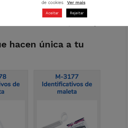
de cookies.
Ver mais
rdas de vista. Siempre buscan algo que les
 pero si aprovechas el momento adecuado para
Aceitar
Rejeitar
a competencia, es muy probable que logres su
o habrás cerrado una venta sino que habrás ganado
e hacen única a tu