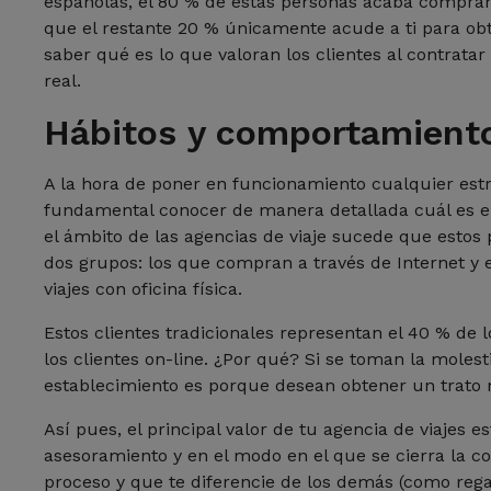
españolas, el 80 % de estas personas acaba compran
que el restante 20 % únicamente acude a ti para ob
saber qué es lo que valoran los clientes al contrata
real.
Hábitos y comportamientos
A la hora de poner en funcionamiento cualquier estr
fundamental conocer de manera detallada cuál es el p
el ámbito de las agencias de viaje sucede que estos
dos grupos: los que compran a través de Internet y e
viajes con oficina física.
Estos clientes tradicionales representan el 40 % d
los clientes on-line. ¿Por qué? Si se toman la moles
establecimiento es porque desean obtener un trato 
Así pues, el principal valor de tu agencia de viajes es
asesoramiento y en el modo en el que se cierra la c
proceso y que te diferencie de los demás (como reg