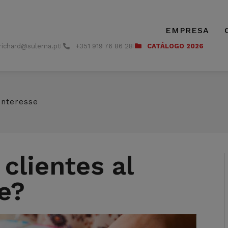
EMPRESA
richard@sulema.pt
+351 919 76 86 28
CATÁLOGO 2026
interesse
clientes al
je?